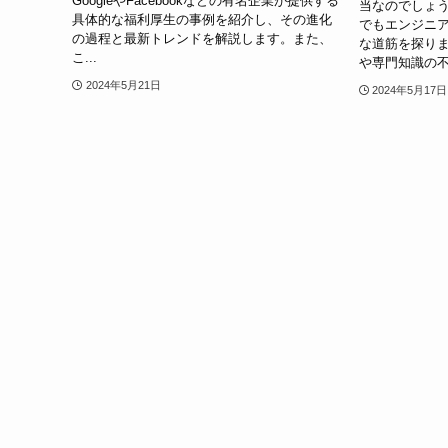
GoogleやFacebookなどの有名企業が提供する
当なのでしょ
具体的な福利厚生の事例を紹介し、その進化
でもエンジニ
の過程と最新トレンドを解説します。また、
な道筋を探り
こ...
や専門知識の不
2024年5月21日
2024年5月17日