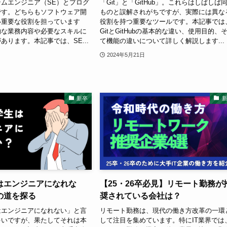
ムエンジニア（SE）とプログ
「Git」と「GitHub」。これらはしばしば
です。どちらもソフトウェア開
ものと誤解されがちですが、実際には異な
い重要な役割を担っています
役割を持つ重要なツールです。本記事では
的な業務内容や必要なスキルに
GitとGitHubの基本的な違い、使用目的、
あります。本記事では、SE...
て機能の違いについて詳しく解説します...
2024年5月21日
新卒
はエンジニアになれな
【25・26卒必見】リモート勤務が
の道を探る
奨されている会社は？
はエンジニアになれない」と言
リモート勤務は、現代の働き方改革の一環
多いですが、果たしてそれは本
して注目を集めています。特にIT業界では