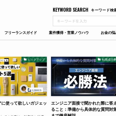
KEYWORD SEARCH
キーワード検
フリーランスガイド
案件獲得・営業ノウハウ
お金の悩
ピックアップ
転職成功
ニアに使って欲しいガジェッ
エンジニア面接で聞かれた際に答
ること：準備から具体的な質問対
まで徹底解説