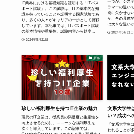
一つが、システ
IT業界における基礎知識を証明する「ITパス
ラマーの違い
ポート試験」。この試験は、ITの基本的な知
発に欠かせな
識を持っていることを証明する国家試験であ
が、その具体
り、多くの人々がキャリアの一歩として挑戦
は大きな違いが
しています。本記事では、ITパスポート試験
の基本情報や重要性、試験内容から効率...
2024年5月21日
2024年5月21日
新卒
珍しい福利厚生を持つIT企業の魅力
文系大学生
い？成功へ
現代のIT企業は、従業員の満足度と生産性を
向上させるために、ユニークな福利厚生を
「文系大学生
次々と導入しています。この記事では、
われることが