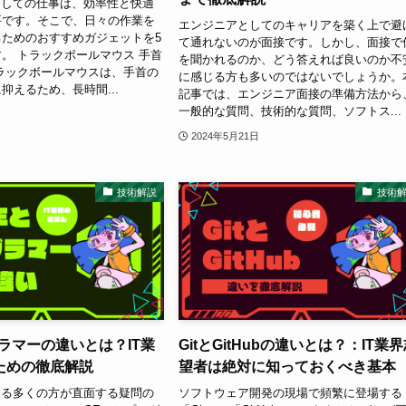
としての仕事は、効率性と快適
要です。そこで、日々の作業を
エンジニアとしてのキャリアを築く上で避
ためのおすすめガジェットを5
て通れないのが面接です。しかし、面接で
。 トラックボールマウス 手首
を聞かれるのか、どう答えれば良いのか不
ラックボールマウスは、手首の
に感じる方も多いのではないでしょうか。
抑えるため、長時間...
記事では、エンジニア面接の準備方法から
一般的な質問、技術的な質問、ソフトス...
2024年5月21日
技術解説
技術
ラマーの違いとは？IT業
GitとGitHubの違いとは？：IT業
ための徹底解説
望者は絶対に知っておくべき基本
する多くの方が直面する疑問の
ソフトウェア開発の現場で頻繁に登場する