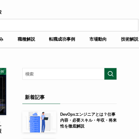
索
み
職種解説
転職成功事例
市場動向
技術解説
事例
新着記事
DevOpsエンジニアとは？仕事
内容・必要スキル・年収・将来
え
性を徹底解説
策