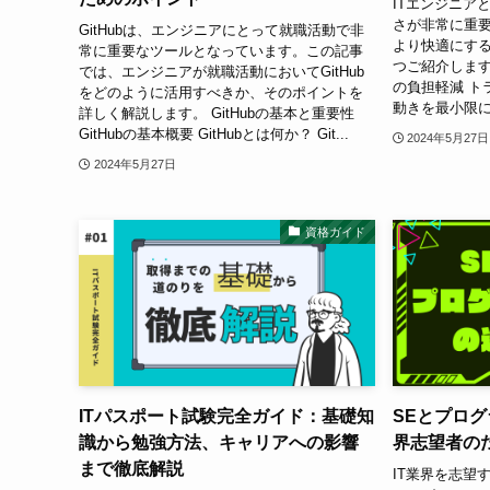
ITエンジニア
さが非常に重
GitHubは、エンジニアにとって就職活動で非
より快適にする
常に重要なツールとなっています。この記事
つご紹介します
では、エンジニアが就職活動においてGitHub
の負担軽減 ト
をどのように活用すべきか、そのポイントを
動きを最小限に
詳しく解説します。 GitHubの基本と重要性
GitHubの基本概要 GitHubとは何か？ Git...
2024年5月27日
2024年5月27日
資格ガイド
ITパスポート試験完全ガイド：基礎知
SEとプログ
識から勉強方法、キャリアへの影響
界志望者の
まで徹底解説
IT業界を志望