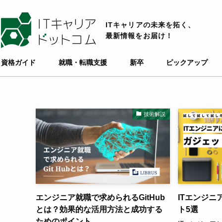
ITキャリアの未来を拓く、
最新情報をお届け！
資格ガイド
就職・転職支援
新卒
ピックアップ
技術解説
エンジニア就職で求められるGitHub
ITエンジ
とは？効果的な活用方法と成功する
ト5選
ためのポイント