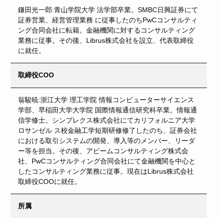
鎌田光一郎:⻘山学院大学 法学部卒業。SMBC日興証券にて
証券営業、経営管理業務 に従事したのちPwCコンサルティ
ング合同会社に転籍。金融機関に対するコンサルティング
業務に従事。その後、Librus株式会社を設立、代表取締役
に就任。
取締役COO
翁駿暁:浙江大学 理工学院 情報コンピューターサイエンス
学部、早稲田大学大学院 国際情報通信研究科卒業。情報通
信学修士。シンプレクス株式会社にてカリフォルニア大学
ロサンゼル ス校金融工学短期研修修了したのち、証券会社
における取引システムの開発、導入等のメンバー、リーダ
ー等を担当。その後、アビームコンサルティング株式会
社、PwCコンサルティング合同会社にて金融機関を中心と
したコンサルティング業務に従事。現在はLibrus株式会社
取締役COOに就任。
所属