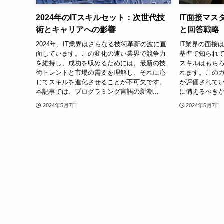
2024年のITスキルセット：次世代技
IT面接マ
術とキャリアへの影響
と回答戦略
2024年、IT業界はさらなる技術革新の波に直
IT業界の面接
面しています。この変化の速い業界で競争力
基準で知られ
を維持し、成功を収めるためには、最新の技
スキルはもち
術トレンドと市場の需要を理解し、それに応
れます。このガ
じてスキルを進化させることが不可欠です。
が評価されて
本記事では、プログラミング言語の新潮...
に備えるべきか
2024年5月7日
2024年5月7日