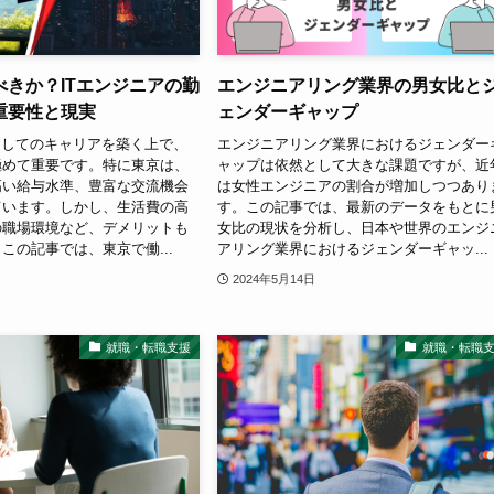
べきか？ITエンジニアの勤
エンジニアリング業界の男女比と
重要性と現実
ェンダーギャップ
としてのキャリアを築く上で、
エンジニアリング業界におけるジェンダー
極めて重要です。特に東京は、
ャップは依然として大きな課題ですが、近
高い給与水準、豊富な交流機会
は女性エンジニアの割合が増加しつつあり
ています。しかし、生活費の高
す。この記事では、最新のデータをもとに
の職場環境など、デメリットも
女比の現状を分析し、日本や世界のエンジ
この記事では、東京で働...
アリング業界におけるジェンダーギャッ...
2024年5月14日
就職・転職支援
就職・転職