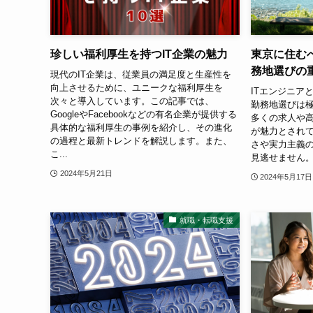
珍しい福利厚生を持つIT企業の魅力
東京に住む
務地選びの
現代のIT企業は、従業員の満足度と生産性を
向上させるために、ユニークな福利厚生を
ITエンジニア
次々と導入しています。この記事では、
勤務地選びは
GoogleやFacebookなどの有名企業が提供する
多くの求人や
具体的な福利厚生の事例を紹介し、その進化
が魅力とされ
の過程と最新トレンドを解説します。また、
さや実力主義
こ...
見逃せません。
2024年5月21日
2024年5月17日
就職・転職支援