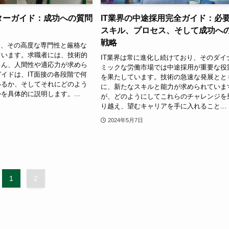
スターガイド：成功への質問
IT業界の中途採用完全ガイド：必
スキル、プロセス、そして成功へ
戦略
は、その高度な専門性と厳格な
ています。求職者には、技術的
IT業界は常に進化し続けており、そのダイ
ろん、人間性や適応力が求めら
ミックな労働市場では中途採用が重要な役
イドは、IT面接の各段階で何
を果たしています。技術の急速な発展とと
いるか、そしてそれにどのよう
に、新たなスキルと能力が求められていま
を具体的に説明します。...
が、どのようにしてこれらのチャレンジを
り越え、望むキャリアを手に入れること...
2024年5月7日
1
2