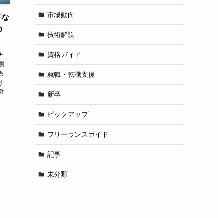
市場動向
要な
の
技術解説
資格ガイド
ナ
割
も
就職・転職支援
す
乗
新卒
ピックアップ
フリーランスガイド
記事
未分類