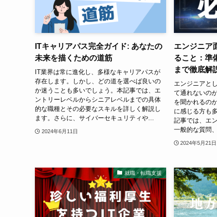
ITキャリアパス完全ガイド: あなたの
エンジニア
未来を描くための道筋
ること：準
まで徹底解
IT業界は常に進化し、多様なキャリアパスが
存在します。しかし、どの道を選べば良いの
エンジニアと
か迷うことも多いでしょう。本記事では、エ
て通れないの
ントリーレベルからシニアレベルまでの具体
を聞かれるの
的な職種とその必要なスキルを詳しく解説し
に感じる方も
ます。さらに、サイバーセキュリティや...
記事では、エ
一般的な質問、
2024年6月11日
2024年5月21日
就職・転職支援