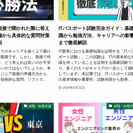
面接で聞かれた際に答え
ITパスポート試験完全ガイド：基
備から具体的な質問対策
識から勉強方法、キャリアへの影
説
まで徹底解説
してのキャリアを築く上で避け
IT業界における基礎知識を証明する「ITパ
が面接です。しかし、面接で何
ポート試験」。この試験は、ITの基本的な
か、どう答えれば良いのか不安
識を持っていることを証明する国家試験で
多いのではないでしょうか。本
り、多くの人々がキャリアの一歩として挑
ンジニア面接の準備方法から、
しています。本記事では、ITパスポート試
技術的な質問、ソフトス...
の基本情報や重要性、試験内容から効率...
2024年5月21日
就職・転職支援
就職・転職