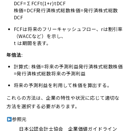
DCF=∑FCFt(1+r)t
DCF
株価=DCF発行済株式総数
株価
=
発行済株式総数
DCF
FCFは将来のフリーキャッシュフロー、rは割引率
（WACCなど）を示し、
t
は期間を表す。
年倍法
:
計算式:
株価=将来の予測利益発行済株式総数
株価
=
発行済株式総数
将来の予測利益
将来の予測利益を利用して株価を算出する。
これらの方法は、企業の特性や状況に応じて適切な
方法を選択する必要があります。
参照元
日本公認会計士協会 企業価値ガイドライン