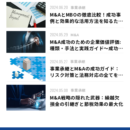
2024.06.20
事業承継
M&AとMBOの徹底比較！成功事
例と効果的な活用方法を知るため
の完全ガイド
2024.05.29
M&A
M&A成功のための企業価値評価:
種類・手法と実践ガイド〜成功に
導くための具体的なステップ
2024.05.27
事業承継
事業承継とM&Aの成功ガイド：
リスク対策と法務対応の全てを網
羅した完全マニュアル
2024.05.08
事業承継
M&A戦略の隠れた武器：繰越欠
損金の引継ぎと節税効果の最大化