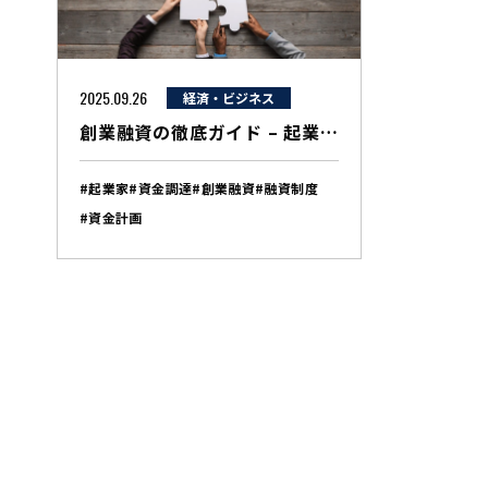
2025.09.26
経済・ビジネス
創業融資の徹底ガイド – 起業家が知っておくべき資金調達の全知識
#起業家
#資金調達
#創業融資
#融資制度
#資金計画