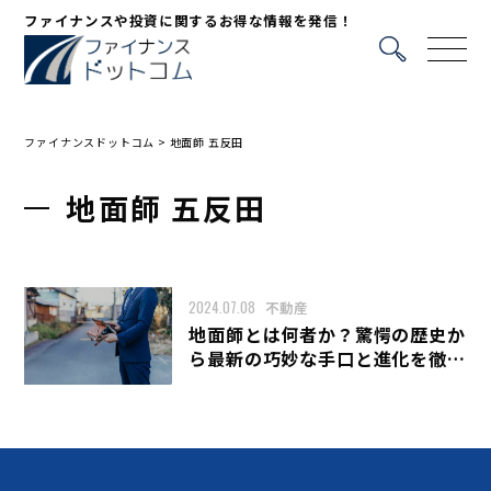
ファイナンスや投資に関するお得な情報を発信！
ファイナンスドットコム
>
地面師 五反田
地面師 五反田
2024.07.08
不動産
地面師とは何者か？驚愕の歴史か
ら最新の巧妙な手口と進化を徹底
解明