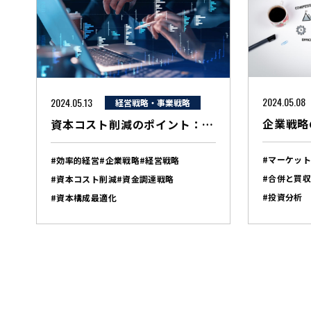
2024.05.08
2024.05.13
経営戦略・事業戦略
資本コスト削減のポイント：戦略的な経営で競争力を高めるための実践的アプローチ
#マーケッ
#効率的経営
#企業戦略
#経営戦略
#合併と買
#資本コスト削減
#資金調達戦略
#投資分析
#資本構成最適化