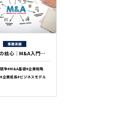
事業承継
企業戦略の核心｜M&A入門から実践まで、専門家が解説する成功の秘訣
ト競争
#M&A基礎
#企業戦略
収
#企業成長
#ビジネスモデル