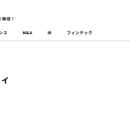
を発信！
ンス
M&A
IR
フィンテック
ティ